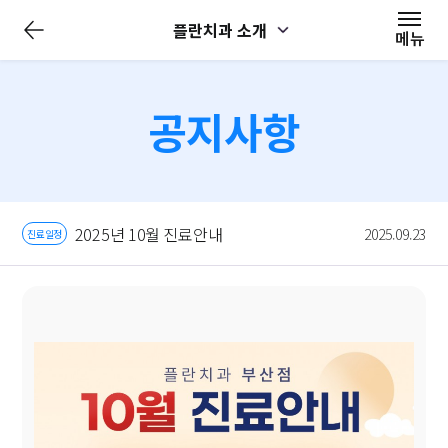
전
플란치과 소개
체
메뉴
메
뉴
닫
기
공지사항
2025년 10월 진료안내
2025.09.23
진료일정